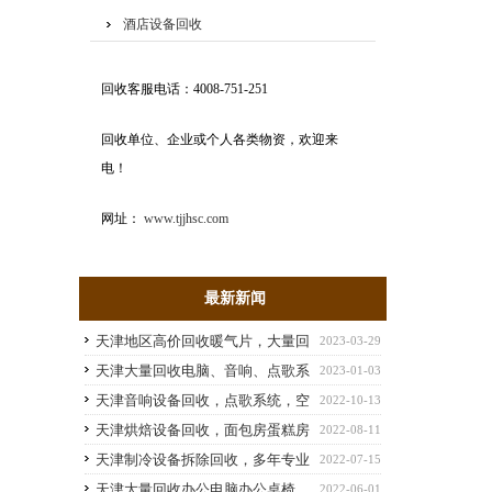
酒店设备回收
回收客服电话：4008-751-251
回收单位、企业或个人各类物资，欢迎来
电！
网址：
www.tjjhsc.com
最新新闻
天津地区高价回收暖气片，大量回
2023-03-29
收暖气片
天津大量回收电脑、音响、点歌系
2023-01-03
统、网吧电脑、办公电脑回收
天津音响设备回收，点歌系统，空
2022-10-13
调，新风系统拆除回收
天津烘焙设备回收，面包房蛋糕房
2022-08-11
设备回收
天津制冷设备拆除回收，多年专业
2022-07-15
拆除回收空调，溴化锂冷水机组
天津大量回收办公电脑办公桌椅，
2022-06-01