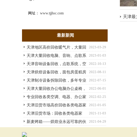
网址：
www.tjjhsc.com
天津最
最新新闻
天津地区高价回收暖气片，大量回
2023-03-29
收暖气片
天津大量回收电脑、音响、点歌系
2023-01-03
统、网吧电脑、办公电脑回收
天津音响设备回收，点歌系统，空
2022-10-13
调，新风系统拆除回收
天津烘焙设备回收，面包房蛋糕房
2022-08-11
设备回收
天津制冷设备拆除回收，多年专业
2022-07-15
拆除回收空调，溴化锂冷水机组
天津大量回收办公电脑办公桌椅，
2022-06-01
各类办公设备
专业回收各类空调、电器、办公家
2022-02-25
具及酒店饭店餐饮设备
天津旧货市场高价回收各类电器家
2022-01-05
电、二手设备、制冷设备、KTV、饭店设备
天津旧货市场：回收各类电器家
2021-11-03
等
具，厨房设备
新麦烤箱——烘焙业永远可靠的伙
2021-04-29
伴